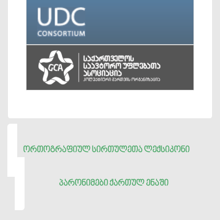
ᲝᲠᲗᲝᲒᲠᲐᲤᲘᲣᲚ ᲡᲘᲠᲗᲣᲚᲔᲗᲐ ᲚᲔᲥᲡᲘᲙᲝᲜᲘ
ᲞᲐᲠᲝᲜᲘᲛᲔᲑᲘ ᲥᲐᲠᲗᲣᲚ ᲔᲜᲐᲨᲘ