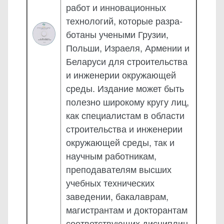
работ и инновационных
техно­логий, которые разра­
ботаны учеными Грузии,
Польши, Израеля, Армении и
Беларуси для строительства
и инженерии окружающей
среды. Издание может быть
полезно широкому кругу лиц,
как специалистам в области
строительства и инженерии
окружающей среды, так и
научным рабо­тникам,
преподавателям высших
учебных технических
заведении, бака­лаврам,
магистрантам и докторантам
соответствующих дисциплин.