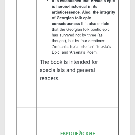
It is established that Erekle’s epic
is heroic-historical in its
artisticessence. Also, the integrity
of Georgian folk epic
consciousness
It is also certain
that the Georgian folk poetic epic
has sur­vived not by three (as
thought), but by four creations:
‘Amirani’s Epic’,‘Eterian’, ‘Erekle’s
Epic’ and ‘Arsena’s Poem’.
The book is intended for
specialists and general
readers.
ЕВРОПЕЙСКИЕ