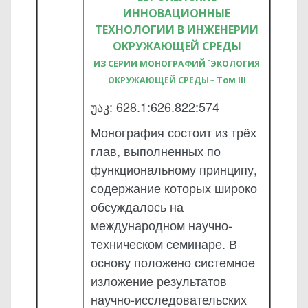
ИННОВАЦИОННЫЕ
ТЕХНОЛОГИИ В ИНЖЕНЕРИИ
ОКРУЖАЮЩЕЙ СРЕДЫ
ИЗ СЕРИИ МОНОГРАФИЙ `ЭКОЛОГИЯ
ОКРУЖАЮЩЕЙ СРЕДЫ~ Том III
უაკ: 628.1:626.822:574
Монография состоит из трёх
глав, выполненных по
функциональному принципу,
содержание которых широко
обсуждалось на
международном научно-
техническом семинаре. В
основу положено системное
изложение результатов
научно-исследовательских